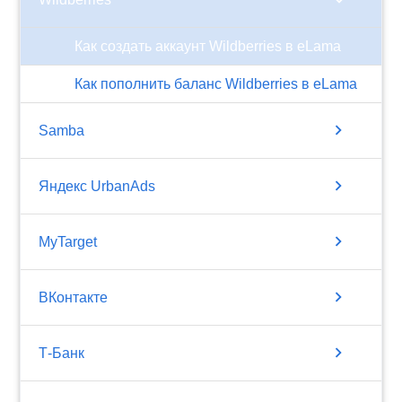
Как создать аккаунт Wildberries в eLama
Как пополнить баланс Wildberries в eLama
chevron_right
Samba
chevron_right
Яндекс UrbanAds
chevron_right
MyTarget
chevron_right
ВКонтакте
chevron_right
Т-Банк