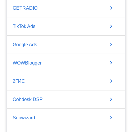
chevron_right
GETRADIO
chevron_right
TikTok Ads
chevron_right
Google Ads
chevron_right
WOWBlogger
chevron_right
2ГИС
chevron_right
Oohdesk DSP
chevron_right
Seowizard