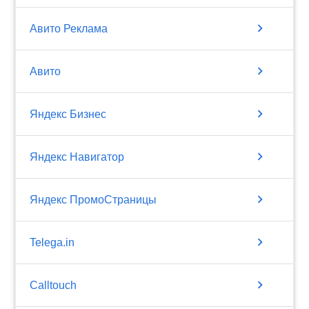
chevron_right
Авито Реклама
chevron_right
Авито
chevron_right
Яндекс Бизнес
chevron_right
Яндекс Навигатор
chevron_right
Яндекс ПромоСтраницы
chevron_right
Telega.in
chevron_right
Calltouch