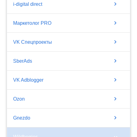
chevron_right
i-digital direct
chevron_right
Маркетолог PRO
chevron_right
VK Спецпроекты
chevron_right
SberAds
chevron_right
VK Adblogger
chevron_right
Ozon
chevron_right
Gnezdo
chevron_right
Wildberries