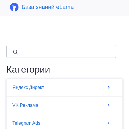
База знаний eLama
close
Категории
chevron_right
Яндекс Директ
chevron_right
VK Реклама
chevron_right
Telegram Ads